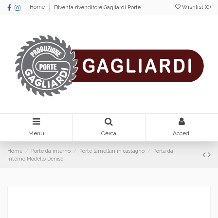
Wishlist (
0
)
Home
Diventa rivenditore Gagliardi Porte
Menu
Cerca
Accedi
Home
Porte da interno
Porte lamellari in castagno
Porta da
Interno Modello Denise