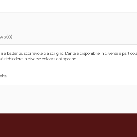
ews
(0)
rni a battente, scorrevole o a scrigno. L'anta è disponibile in diverse e partico
può richiedere in diverse colorazioni opache.
elta.
Porta da interni tamburata in abete tip
Anta, Telaio, Ferramenta (cerniere - se
Legno abete - MDF
spessore finale di 43mm, pannellatu
giunzioni a controprofilo con avvitatu
Incollaggio materiali con colle poliu