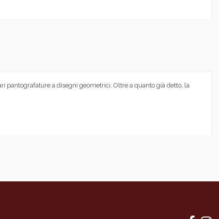
lari pantografature a disegni geometrici. Oltre a quanto già detto, la
ologia tradizionale
rratura - scontro), Guarnizione termoacustica, Coprifili
re ribassate 38mm esterne in MDF cieche lisce spessore 6mm
ra
retaniche e ureiche E1 a basso contenuto di formaldeide (norma UNI