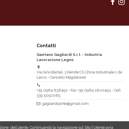
lore marrone, su richiesta colore bianco
. A richiesta possibilità di aggiungere 4° e 5°
 finitura cromato opaco. A richiesta serratura versione di sicurezza
Contatti
odotti PU poliuretanici per interni, atossici. Mano di fondo
Gaetano Gagliardi S.r.l. - Industria
ura bicomponente opaca
Lavorazione Legno
 PU bicomponente opaco per interni - Opzionale Tinta unita speciale
Via Gino Bartali, 3 Rende CS (Zona Industriale c.da
 Rovere, Faggio, Ciliegio, Frassini, Noce, ecc.
Lecco - Cancello Magdalone)
+39 0984 838491 - Fax +39 0984 1800493 - Cell.
339 5050085
gagliardiporte@gmail.com
azione dell’utente. Continuando la navigazione sul Sito l’Utente avrà