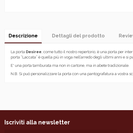
Descrizione
Dettagli del prodotto
Revi
La porta
Desiree
, come tutto il nostro repertorio, è una porta per inte
porta “Laccata” è quella più in voga nell’arredo degli ultimi anni e si 
E' una porta tamburata ma non in cartone, ma in abete tradizionale.
N.B. Si può personalizzare la porta con una pantografatura a vostra sc
Tipologia prodotto
No reviews
Componenti di serie
Materiali
Anta
Assemblaggio telaio
Iscriviti alla newsletter
Assemblaggio anta