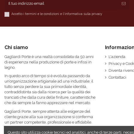
Guarnizione telaio
Accetto i termini e le condizioni e l'informativa sulla privacy
Cerniere e accessori
Chiusura, Serratura
Maniglia
Chi siamo
Informazion
Verniciatura (Trattamenti)
Gagliardi Porte è una realtà consolidata da 50 anni
L'azienda
di esperienza nella produzione di porte e infissi in
Privacy e Cook
legno.
Diventa rivend
Finiture
In questo arco di tempo si è evoluta passando da
Contattaci
un’organizzazione artigianale ad una industriale; il
Telaio
tutto senza perdere la sua primordiale identità,
contraddistinta sia dalla ricerca per la qualità dei
tranciati che dalla cura delle finiture, caratteristiche
Marca
Gagliardi Industrie
che da sempre la fanno apprezzare nel mercato.
Gagliardi Porte, sempre attenta alle esigenze del
cliente,grazie alla sua organizzazione si conferma
un partner competente, professionale e affidabile.
Questo sito utilizza cookie tecnici ed analitici, anche di terze parti, n