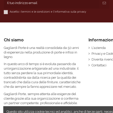
Coprifili
Accetto i termini e le condizioni e l'informativa sulla privacy
Guarnizione telaio
Cerniere e accessori
Chiusura, Serratura
Chi siamo
Informazion
Maniglia
Gagliardi Porte è una realtà consolidata da 50 anni
L'azienda
di esperienza nella produzione di porte e infissi in
Privacy e Cook
Verniciatura (Trattamenti)
legno.
Diventa rivend
In questo arco di tempo si è evoluta passando da
Contattaci
Finiture
un’organizzazione artigianale ad una industriale; il
tutto senza perdere la sua primordiale identità,
contraddistinta sia dalla ricerca per la qualità dei
Telaio
tranciati che dalla cura delle finiture, caratteristiche
che da sempre la fanno apprezzare nel mercato.
Marca
Gagliardi Industrie
Gagliardi Porte, sempre attenta alle esigenze del
cliente,grazie alla sua organizzazione si conferma
un partner competente, professionale e affidabile.
Questo sito utilizza cookie tecnici ed analitici, anche di terze parti, n