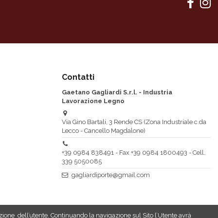
lore marrone, su richiesta colore bianco
. A richiesta possibilità di aggiungere 4° e 5°
 finitura cromato opaco. A richiesta serratura versione di sicurezza
Contatti
Gaetano Gagliardi S.r.l. - Industria
Lavorazione Legno
odotti PU poliuretanici per interni, atossici. Mano di fondo
ura bicomponente opaca
Via Gino Bartali, 3 Rende CS (Zona Industriale c.da
Lecco - Cancello Magdalone)
 PU bicomponente opaco per interni - Opzionale Tinta unita speciale
 Rovere, Faggio, Ciliegio, Frassini, Noce, ecc.
+39 0984 838491 - Fax +39 0984 1800493 - Cell.
339 5050085
gagliardiporte@gmail.com
azione dell’utente. Continuando la navigazione sul Sito l’Utente avrà