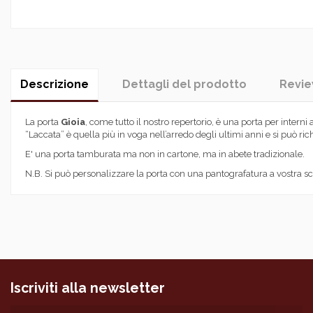
Descrizione
Dettagli del prodotto
Revi
La porta
Gioia
, come tutto il nostro repertorio, è una porta per interni
“Laccata” è quella più in voga nell’arredo degli ultimi anni e si può ri
E' una porta tamburata ma non in cartone, ma in abete tradizionale.
N.B. Si può personalizzare la porta con una pantografatura a vostra sc
Tipologia prodotto
No reviews
Componenti di serie
Materiali
Anta
Assemblaggio telaio
Iscriviti alla newsletter
Assemblaggio anta