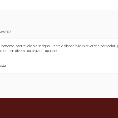
ews
(0)
 a battente, scorrevole o a scrigno. L'anta è disponibile in diverse e particolar
chiedere in diverse colorazioni opache.
elta.
Porta da interni tamburata in abete tip
Anta, Telaio, Ferramenta (cerniere - se
Legno abete - MDF
spessore finale 43mm, pannellature 
giunzioni a controprofilo con avvitatu
Incollaggio materiali con colle poliu