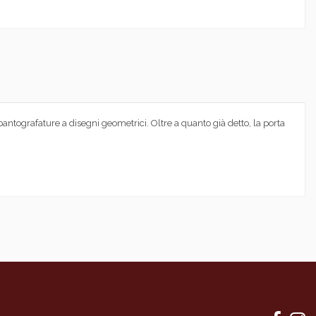
i pantografature a disegni geometrici. Oltre a quanto già detto, la porta
ologia tradizionale
rratura - scontro), Guarnizione termoacustica, Coprifili
esterne in MDF cieche lisce spess 6mm
ra
retaniche e ureiche E1 a basso contenuto di formaldeide (norma UNI